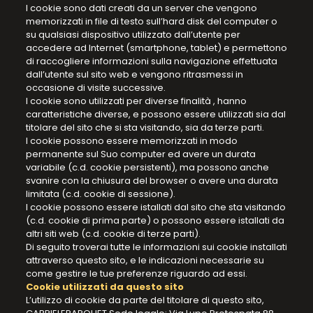
I cookie sono dati creati da un server che vengono
memorizzati in file di testo sull’hard disk del computer o
su qualsiasi dispositivo utilizzato dall’utente per
accedere ad Internet (smartphone, tablet) e permettono
di raccogliere informazioni sulla navigazione effettuata
dall’utente sul sito web e vengono ritrasmessi in
occasione di visite successive.
I cookie sono utilizzati per diverse finalità , hanno
caratteristiche diverse, e possono essere utilizzati sia dal
titolare del sito che si sta visitando, sia da terze parti.
I cookie possono essere memorizzati in modo
permanente sul Suo computer ed avere un durata
variabile (c.d. cookie persistenti), ma possono anche
svanire con la chiusura del browser o avere una durata
limitata (c.d. cookie di sessione).
I cookie possono essere istallati dal sito che sta visitando
(c.d. cookie di prima parte) o possono essere istallati da
altri siti web (c.d. cookie di terze parti).
Di seguito troverai tutte le informazioni sui cookie installati
attraverso questo sito, e le indicazioni necessarie su
come gestire le tue preferenze riguardo ad essi.
Cookie utilizzati da questo sito
L’utilizzo di cookie da parte del titolare di questo sito,