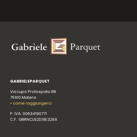
GABRIELEPARQUET
Via Lupo Protospata 88
75100 Matera
» come raggiungerci
P. IVA: 00634190771
C.F.: GBRNCL62D19E326X