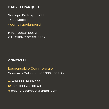
GABRIELEPARQUET
Via Lupo Protospata 88
75100 Matera
» come raggiungerci
P. IVA: 00634190771
C.F.: GBRNCL62D19E326X
CONTATTI
Responsabile Commerciale:
Vincenzo Gabriele +39 339 5381547
m
+39 333.36.89.226
t/f
+39 0835.33.08.48
e
gabrieleparquet@gmail.com