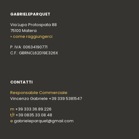
GABRIELEPARQUET
Via Lupo Protospata 88
75100 Matera
» come raggiungerci
P. IVA: 00634190771
C.F.: GBRNCL62D19E326X
CONTATTI
Responsabile Commerciale:
Vincenzo Gabriele +39 339 5381547
m
+39 333.36.89.226
t/f
+39 0835.33.08.48
e
gabrieleparquet@gmail.com