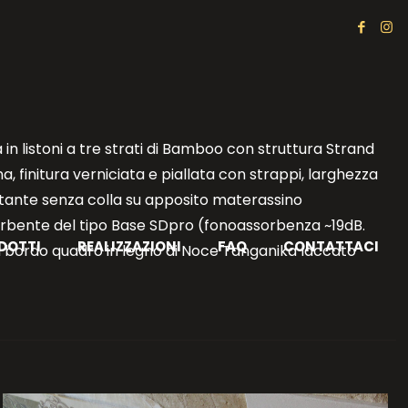
n listoni a tre strati di Bamboo con struttura Strand
 finitura verniciata e piallata con strappi, larghezza
ottante senza colla su apposito materassino
bente del tipo Base SDpro (fonoassorbenza ~19dB.
DOTTI
REALIZZAZIONI
FAQ
CONTATTACI
 bordo quadro in legno di Noce Tanganika laccato