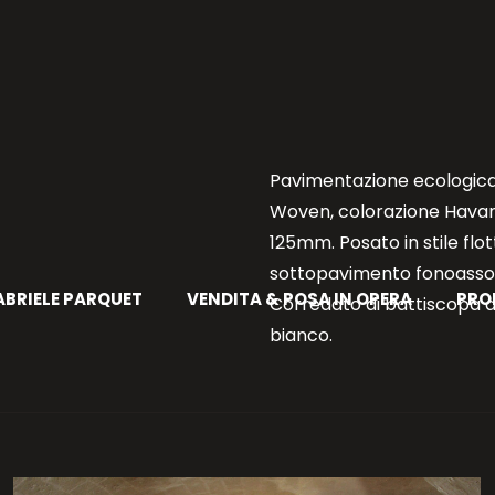
Pavimentazione ecologica i
Woven, colorazione Havana,
125mm. Posato in stile fl
sottopavimento fonoassor
BRIELE PARQUET
VENDITA & POSA IN OPERA
PRO
Corredato di battiscopa a
bianco.